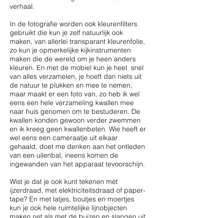
verhaal.
In de fotografie worden ook kleurenfilters
gebruikt die kun je zelf natuurlijk ook
maken, van allerlei transparant kleurenfolie,
zo kun je opmerkelijke kijkinstrumenten
maken die de wereld om je heen anders
kleuren. En met de mobiel kun je heel snel
van alles verzamelen, je hoeft dan niets uit
de natuur te plukken en mee te nemen,
maar maakt er een foto van, zo heb ik wel
eens een hele verzameling kwallen mee
naar huis genomen om te bestuderen. De
kwallen konden gewoon verder zwemmen
en ik kreeg geen kwallenbeten. Wie heeft er
wel eens een cameraatje uit elkaar
gehaald, doet me denken aan het ontleden
van een uilenbal, ineens komen de
ingewanden van het apparaat tevoorschijn.
Wist je dat je ook kunt tekenen met
ijzerdraad, met elektriciteitsdraad of paper-
tape? En met latjes, boutjes en moertjes
kun je ook hele ruimtelijke lijnobjecten
maken net als met de buizen en slangen uit