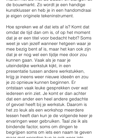
de bouwmarkt. Zo wordt je een handige
kunstklusser en heb je in een handomdraai
je eigen originele tekeninstrument.
Hoe spreken we af dat iets af is? Komt dat
omdat de tijd dan om is, of op het moment
dat je er een titel voor bedacht hebt? Soms
weet je van jezelf wanneer hetgeen waar je
mee bezig bent af is, maar het kan ook zijn
dat je er nog wel een tijdje mee door zou
kunnen gaan. Vaak als je naar je
uiteindelijke werkstuk kijkt, in een
presentatie tussen andere werkstukken,
krijg je ineens weer nieuwe ideeën en zou
je zo opnieuw kunnen beginnen. Er
ontstaan vaak leuke gesprekken over wat
iedereen erin ziet. Je komt er dan achter
dat een ander een heel andere gedachte
of gevoel heeft bij je werkstuk. Daarom is
het zo leuk als een workshop meerdere
lessen heeft dan kun je de volgende keer je
ervaringen weer gebruiken. Taal zie ik als
bindende factor, soms om dingen te
begrijpen soms om iets een naam te geven
maar met woorden kun je ook weer iets